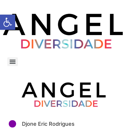
Barra de Ferramentas Aberta
Djone Eric Rodrigues