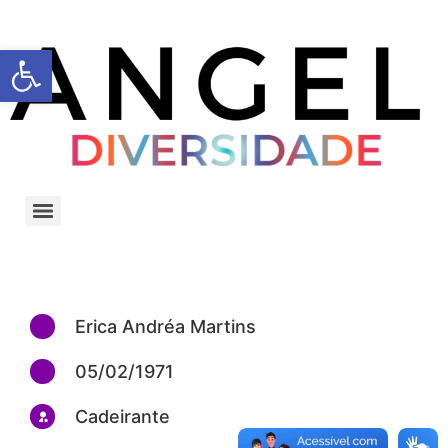
Barra de Ferramentas Aberta
Erica Andréa Martins
05/02/1971
Cadeirante