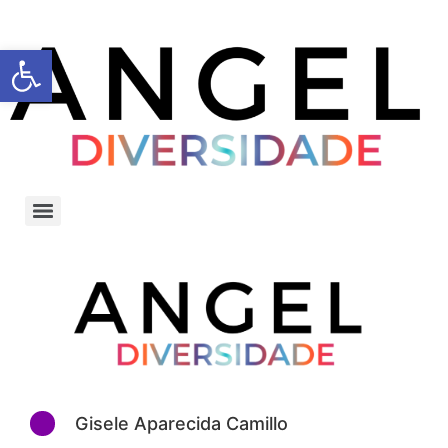
Barra de Ferramentas Aberta
Gisele Aparecida Camillo