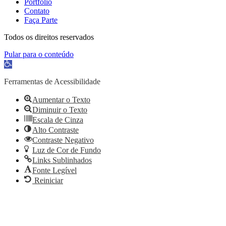
Portfólio
Contato
Faça Parte
Todos os direitos reservados
Pular para o conteúdo
Barra
de
Ferramentas
Ferramentas de Acessibilidade
Aberta
Aumentar o Texto
Diminuir o Texto
Escala de Cinza
Alto Contraste
Contraste Negativo
Luz de Cor de Fundo
Links Sublinhados
Fonte Legível
Reiniciar