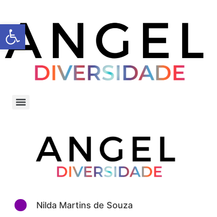
Barra de Ferramentas Aberta
Nilda Martins de Souza